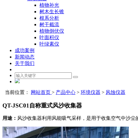
植物补光
树木生长锥
根系分析
树干截流
植物倒伏仪
叶面积仪
叶绿素仪
成功案例
新闻动态
关于我们
当前位置：
网站首页
>
产品中心
>
环境仪器
>
风蚀仪器
QT-JSC01自称重式风沙收集器
用途：
风沙收集器利用风能吸气采样，是用于收集空气中沙尘