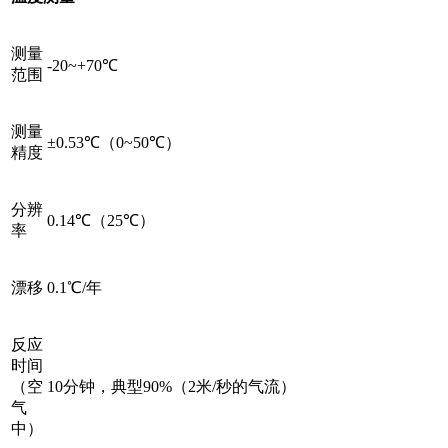
测量
-20~+70℃
范围
测量
±0.53℃（0~50℃）
精度
分辨
0.14℃（25℃）
率
漂移
0.1℃/年
反应
时间
（空
10分钟，典型90%（2米/秒的气流）
气
中）