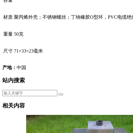
容量
材质
聚丙烯外壳；不锈钢螺丝；丁纳橡胶O型环，PVC电缆绝
重量
50克
尺寸
71×33×23毫米
产地：
中国
站内搜索
相关内容