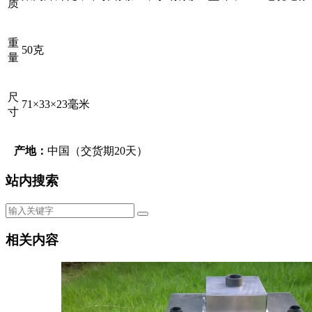
质
重
50克
量
尺
71×33×23毫米
寸
产地：
中国（交货期20天）
站内搜索
相关内容