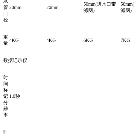
水
50mm(进水口带
50m
管
20mm
20mm
滤网)
滤网)
口
径
重
4KG
4KG
6KG
7KG
量
数据记录仪
时
间
标
记
1.0秒
分
辨
率
时