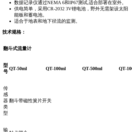
数据记录仪通过NEMA 6和IP67测试,适合部署在室外。
供电简单，采用CR-2032 3V锂电池，野外无需架设太阳
能板和蓄电池。
适合于地表和地下径流的监测。
技术规格：
翻斗式流量计
型
QT-50ml
QT-100ml
QT-500ml
QT-10
号
传
感
器
翻斗带磁性簧片开关
类
型
输