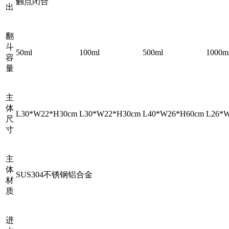
触点闭合
出
翻
斗
50ml
100ml
500ml
1000m
容
量
主
体
L30*W22*H30cm
L30*W22*H30cm
L40*W26*H60cm
L26*
尺
寸
主
体
SUS304不锈钢铝合金
材
质
进