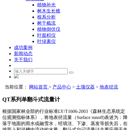
植物补光
树木生长锥
根系分析
树干截流
植物倒伏仪
叶面积仪
叶绿素仪
成功案例
新闻动态
关于我们
当前位置：
网站首页
>
产品中心
>
土壤仪器
>
地表径流
QT系列单翻斗式流量计
根据国家林业部的行业标准LY/T1606-2003《森林生态系统定
位观测指标体系》，将地表径流量（Surface runoff)表述为：降
落于地面的雨水或融雪水，经填洼、下渗、蒸发等损失后，在
坡面上和河槽中流动的水量。翻斗式自记流量计主要应用于各