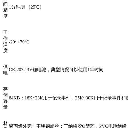
间
1分钟/月（25℃）
精
度
工
作
-20~+70℃
温
度
供
CR-2032 3V锂电池，典型情况可以使用1年时间
电
存
储
64KB：16K~23K用于记录事件，25K~30K用于记录事件和
容
量
材
聚丙烯外壳；不锈钢螺丝；丁纳橡胶O型环，PVC电缆绝缘